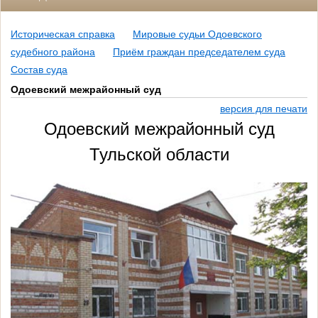
Историческая справка
Мировые судьи Одоевского
судебного района
Приём граждан председателем суда
Состав суда
Одоевский межрайонный суд
версия для печати
Одоевский межрайонный суд
Тульской области