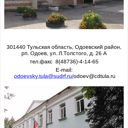
301440 Тульская область, Одоевский район,
рп. Одоев, ул. Л.Толстого, д. 26 А
тел
.
факс
8(48736)-4-14-65
E-mail:
odoevsky.tula@sudrf.ru/
odoev@cdtula.ru