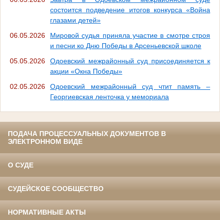
состоится подведение итогов конкурса «Война
глазами детей»
06.05.2026
Мировой судья приняла участие в смотре строя
и песни ко Дню Победы в Арсеньевской школе
05.05.2026
Одоевский межрайонный суд присоединяется к
акции «Окна Победы»
02.05.2026
Одоевский межрайонный суд чтит память –
Георгиевская ленточка у мемориала
ПОДАЧА ПРОЦЕССУАЛЬНЫХ ДОКУМЕНТОВ В
ЭЛЕКТРОННОМ ВИДЕ
О СУДЕ
СУДЕЙСКОЕ СООБЩЕСТВО
НОРМАТИВНЫЕ АКТЫ