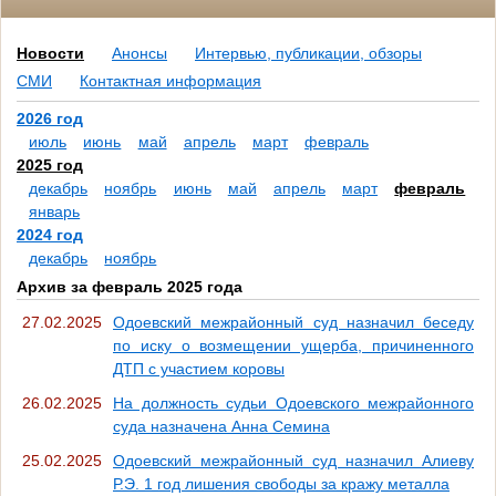
Новости
Анонсы
Интервью, публикации, обзоры
СМИ
Контактная информация
2026 год
июль
июнь
май
апрель
март
февраль
2025 год
декабрь
ноябрь
июнь
май
апрель
март
февраль
январь
2024 год
декабрь
ноябрь
Архив за февраль 2025 года
27.02.2025
Одоевский межрайонный суд назначил беседу
по иску о возмещении ущерба, причиненного
ДТП с участием коровы
26.02.2025
На должность судьи Одоевского межрайонного
суда назначена Анна Семина
25.02.2025
Одоевский межрайонный суд назначил Алиеву
Р.Э. 1 год лишения свободы за кражу металла