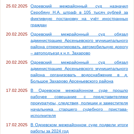
25.02.2025
Одоевский межрайонный суд назначил
Серобяну Н.А. штраф в 105 тысяч рублей за
фиктивную постановку на учёт иностранных
граждан
20.02.2025
Одоевский межрайонный суд обязал
администрацию Арсеньевского муниципального
района отремонтировать автомобильную дорогу
– автоподъезд к н.п. Захарово
20.02.2025
Одоевский межрайонный суд обязал
администрацию Арсеньевского муниципального
района организовать водоснабжение в д.
Большое Захарово Арсеньевского района
17.02.2025
В Одоевском межрайонном суде прошло
рабочее совещание с представителями
прокуратуры, следствия, полиции и заместителя
начальника старшего судебного пристава-
исполнителя
17.02.2025
В Одоевском межрайонном суде подвели итоги
работы за 2024 год