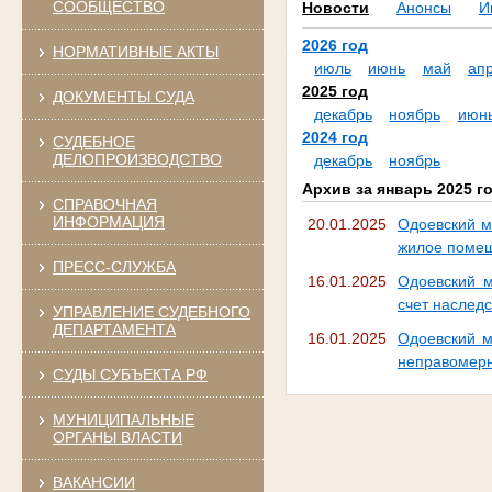
СООБЩЕСТВО
Новости
Анонсы
И
2026 год
НОРМАТИВНЫЕ АКТЫ
июль
июнь
май
ап
2025 год
ДОКУМЕНТЫ СУДА
декабрь
ноябрь
июн
2024 год
СУДЕБНОЕ
ДЕЛОПРОИЗВОДСТВО
декабрь
ноябрь
Архив за январь 2025 г
СПРАВОЧНАЯ
ИНФОРМАЦИЯ
20.01.2025
Одоевский м
жилое поме
ПРЕСС-СЛУЖБА
16.01.2025
Одоевский м
счет наслед
УПРАВЛЕНИЕ СУДЕБНОГО
ДЕПАРТАМЕНТА
16.01.2025
Одоевский м
неправомерн
СУДЫ СУБЪЕКТА РФ
МУНИЦИПАЛЬНЫЕ
ОРГАНЫ ВЛАСТИ
ВАКАНСИИ