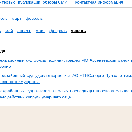
нтервью, публикации, обзоры СМИ
Контактная информация
рель
март
февраль
ь
май
апрель
март
февраль
январь
ода
ежрайонный суд обязал администрацию МО Арсеньевский район 
щение
ежрайонный суд удовлетворил иск АО «ТНСэнерго Тула» о взыс
ственного имущества
ежрайонный суд взыскал в пользу наследницы неосновательное 
ых действий супруги умершего отца