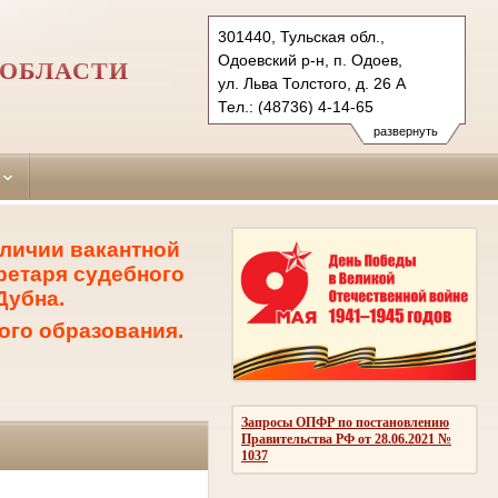
301440, Тульская обл.,
Одоевский р-н, п. Одоев,
 ОБЛАСТИ
ул. Льва Толстого, д. 26 А
Тел.: (48736) 4-14-65
odoevsky.tula@sudrf.ru
развернуть
личии вакантной
ретаря судебного
Дубна.
ого образования.
Запросы ОПФР по постановлению
Правительства РФ от 28.06.2021 №
1037