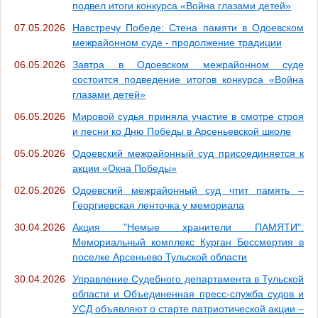
подвел итоги конкурса «Война глазами детей»
07.05.2026
Навстречу Победе: Стена памяти в Одоевском
межрайонном суде - продолжение традиции
06.05.2026
Завтра в Одоевском межрайонном суде
состоится подведение итогов конкурса «Война
глазами детей»
06.05.2026
Мировой судья приняла участие в смотре строя
и песни ко Дню Победы в Арсеньевской школе
05.05.2026
Одоевский межрайонный суд присоединяется к
акции «Окна Победы»
02.05.2026
Одоевский межрайонный суд чтит память –
Георгиевская ленточка у мемориала
30.04.2026
Акция "Немые хранители ПАМЯТИ":
Мемориальный комплекс Курган Бессмертия в
поселке Арсеньево Тульской области
30.04.2026
Управление Судебного департамента в Тульской
области и Объединенная пресс-служба судов и
УСД объявляют о старте патриотической акции –