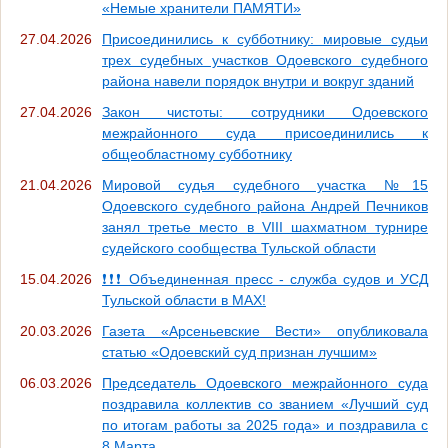
«Немые хранители ПАМЯТИ»
27.04.2026
Присоединились к субботнику: мировые судьи
трех судебных участков Одоевского судебного
района навели порядок внутри и вокруг зданий
27.04.2026
Закон чистоты: сотрудники Одоевского
межрайонного суда присоединились к
общеобластному субботнику
21.04.2026
Мировой судья судебного участка №15
Одоевского судебного района Андрей Печников
занял третье место в VIII шахматном турнире
судейского сообщества Тульской области
15.04.2026
❗❗❗ Объединенная пресс - служба судов и УСД
Тульской области в MAX!
20.03.2026
Газета «Арсеньевские Вести» опубликовала
статью «Одоевский суд признан лучшим»
06.03.2026
Председатель Одоевского межрайонного суда
поздравила коллектив со званием «Лучший суд
по итогам работы за 2025 года» и поздравила с
8 Марта