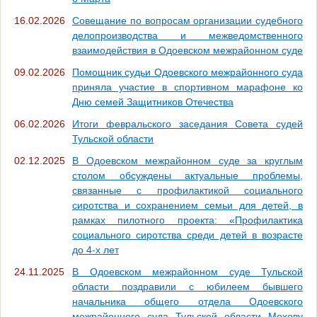
16.02.2026
Совещание по вопросам организации судебного
делопроизводства и межведомственного
взаимодействия в Одоевском межрайонном суде
09.02.2026
Помощник судьи Одоевского межрайонного суда
приняла участие в спортивном марафоне ко
Дню семей Защитников Отечества
06.02.2026
Итоги февральского заседания Совета судей
Тульской области
02.12.2025
В Одоевском межрайонном суде за круглым
столом обсуждены актуальные проблемы,
связанные с профилактикой социального
сиротства и сохранением семьи для детей, в
рамках пилотного проекта: «Профилактика
социального сиротства среди детей в возрасте
до 4-х лет
24.11.2025
В Одоевском межрайонном суде Тульской
области поздравили с юбилеем бывшего
начальника общего отдела Одоевского
межрайонного суда Тульской области Мохову