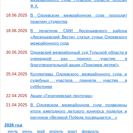
Ф.Х.
18.06.2025
В Одоевском межрайонном суде проходит
практику студентка
18.06.2025
В печатном СМИ Арсеньевского района
«Арсеньевский Вести» статья судьи Одоевского
межрайонного суда
30.05.2025
Одоевский межрайонный суд Тульской области в
очередной раз принял участие в
благотворительной акции «Поможем детям!»
25.04.2025
Коллективы Одоевского межрайонного суда и
судебных участков приняли участие в
субботнике
22.04.2025
Акции «Георгиевская ленточка»
21.04.2025
В Одоевском межрайонном суде подведены
итоги ежегодного детского конкурса поделок и
рисунков «Великой Победе посвящается…»
2026 год
июль
июнь
май
апрель
март
февраль